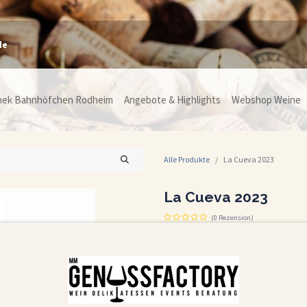
de
hek Bahnhöfchen Rodheim
Angebote & Highlights
Webshop Weine
Alle Produkte
La Cueva 2023
La Cueva 2023
(0 Rezension)
La Cueva 2023
Ein samtiger, mediterraner Rotwein, der F
feine Würze von Mokka und Zimt – ein ch
Ideal zu mediterranen Tapas, gegrilltem
Ebenso angenehm zu Hartkäse oder dunk