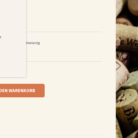
e
Tannine
feinwürzig
Petit Verdot
 DEN WARENKORB