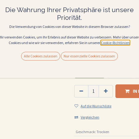
12,50
€
Die Wahrung Ihrer Privatsphäre ist unsere
Alle Preise inkl. MwSt.
Priorität.
Die Verwendung von Cookies von dieser Website in diesem Browser zulassen?
(
16,67
€
Liter
)
WEINSTYLE
Wir verwenden Cookies, um Ihr Erlebnis auf dieser Website zu verbessern. Mehr über unser
Cookies und wie wir sie verwenden, erfahren Sie in unserer
Cookie-Richtlinien
.
fruchtig
weich
samtige 
Alle Cookies zulassen
Nur essenzielle Cookies zulassen
REBSORTE
Shiraz/Syrah
Monastrell
IN
Auf die Wunschliste
Vergleichen
Geschmack
:
Trocken