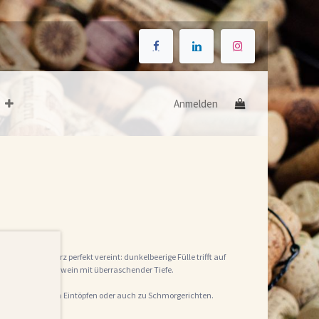
Anmelden
rucht und Gewürz perfekt vereint: dunkelbeerige Fülle trifft auf
armanter Alltagswein mit überraschender Tiefe.
 Fleisch, würzigen Eintöpfen oder auch zu Schmorgerichten.
ler Schokolade.