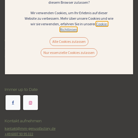
diesem Browser zulassen?
Wir verwenden Cookies, um Ihr Erlebnis auf dieser
Website zu verbessern. Mehr über unsere Cookies und wie
wir sie verwenden, erfahren Sie in unserer
Cookie-
Richtlinien
.
Rechtliches
AGB
Alle Cookies zulassen
Impressum​
Nur essenzielle Cookies zulassen
Datenschutz
Immer up to Date
Kontakt aufnehmen
kontakt@mm-genussfactory.d
e
+49 6007 93 95 32
2