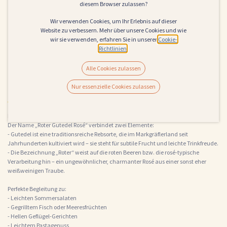
diesem Browser zulassen?
Wir verwenden Cookies, um Ihr Erlebnis auf dieser
Website zu verbessern. Mehr über unsere Cookies und wie
wir sie verwenden, erfahren Sie in unserer
Cookie-
Richtlinien
.
Alle Cookies zulassen
Roter Gutedel
Nur essenzielle Cookies zulassen
(0 Rezension)
Roter Gutedel
Der Name „Roter Gutedel Rosé“ verbindet zwei Elemente:
- Gutedel ist eine traditionsreiche Rebsorte, die im Markgräflerland seit
Jahrhunderten kultiviert wird – sie steht für subtile Frucht und leichte Trinkfreude.
- Die Bezeichnung „Roter“ weist auf die roten Beeren bzw. die rosé-typische
Verarbeitung hin – ein ungewöhnlicher, charmanter Rosé aus einer sonst eher
weißweinigen Traube.
Perfekte Begleitung zu:
- Leichten Sommersalaten
- Gegrilltem Fisch oder Meeresfrüchten
- Hellen Geflügel-Gerichten
- Leichtem Pastagenuss