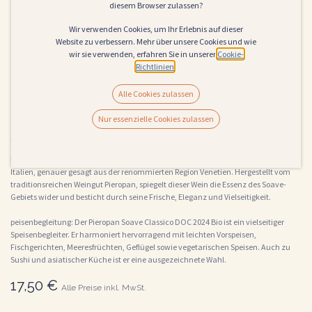
diesem Browser zulassen?
Wir verwenden Cookies, um Ihr Erlebnis auf dieser
Website zu verbessern. Mehr über unsere Cookies und wie
wir sie verwenden, erfahren Sie in unserer
Cookie-
Richtlinien
.
Alle Cookies zulassen
Pieropan Soave Classico DOC 2024
Nur essenzielle Cookies zulassen
(0 Rezension)
Der Pieropan Soave Classico DOC 2024 Bio ist ein herausragender Weißwein aus
Italien, genauer gesagt aus der renommierten Region Venetien. Hergestellt vom
traditionsreichen Weingut Pieropan, spiegelt dieser Wein die Essenz des Soave-
Gebiets wider und besticht durch seine Frische, Eleganz und Vielseitigkeit.
peisenbegleitung: Der Pieropan Soave Classico DOC 2024 Bio ist ein vielseitiger
Speisenbegleiter. Er harmoniert hervorragend mit leichten Vorspeisen,
Fischgerichten, Meeresfrüchten, Geflügel sowie vegetarischen Speisen. Auch zu
Sushi und asiatischer Küche ist er eine ausgezeichnete Wahl.
17,50
€
Alle Preise inkl. MwSt.