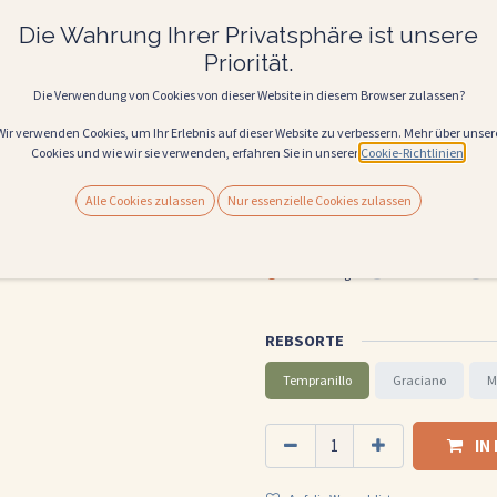
Der Valdemar Conde de Valdemar Reserva 2
Die Wahrung Ihrer Privatsphäre ist unsere
aromatische Gerichte:
Priorität.
Gegrilltes oder geschmortes Fleisch, ins
Manchego/Comté/Blaukäse, herzhaft gewür
Die Verwendung von Cookies von dieser Website in diesem Browser zulassen?
Pilzen oder Trüffeln.
Wir verwenden Cookies, um Ihr Erlebnis auf dieser Website zu verbessern. Mehr über unser
26,00
€
Alle Preise inkl. MwSt.
Cookies und wie wir sie verwenden, erfahren Sie in unserer
Cookie-Richtlinien
.
Alle Cookies zulassen
Nur essenzielle Cookies zulassen
(
34,67
€
Liter
)
WEINSTYLE
vollmundig
Holznoten
E
REBSORTE
Tempranillo
Graciano
M
IN