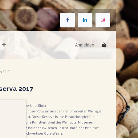
Anmelden
a 2017
serva 2017
 – Ein Meisterwerk der Rioja
 2017 ist ein luxuriöser Rotwein aus dem renommierten Weingut
ion beheimatet ist. Dieser Reserva ist ein Paradebeispiel für die
präsentiert die hohe Kunstfertigkeit des Weinguts. Mit seiner
r hervorragenden Balance zwischen Frucht und Eiche ist dieser
und Liebhaber hochwertiger Rioja-Weine.