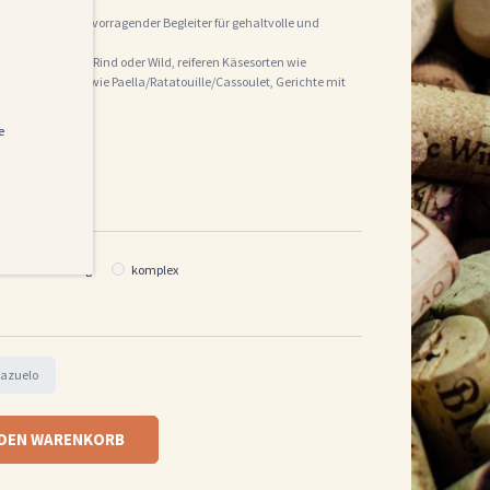
017 ist ein hervorragender Begleiter für gehaltvolle und
besondere Lamm, Rind oder Wild, reiferen Käsesorten wie
zte Gerichte wie Paella/Ratatouille/Cassoulet, Gerichte mit
e
ichenfassreifung
komplex
azuelo
 DEN WARENKORB