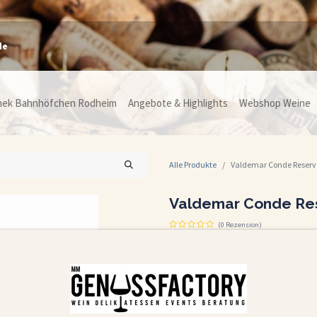
de
hek Bahnhöfchen Rodheim
Angebote & Highlights
Webshop Weine
Alle Produkte
Valdemar Conde Reserv
Valdemar Conde Re
(0 Rezension)
Valdemar Conde de Valdemar Reserva 2017
Der Valdemar Conde de Valdemar Reserva
Valdemar, das in der legendären Rioja-Reg
Tradition und Innovation der Rioja und re
tiefen Farbe, komplexen Aromatik und de
Wein eine wahre Entdeckung für Kenner 