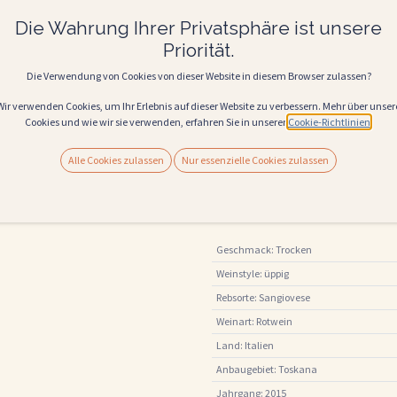
Pecorino oder anderen Hartkäsesorten,
Pasta mit kräftigen Ragouts oder Trüffeln.
Die Wahrung Ihrer Privatsphäre ist unsere
Neuigkeiten über
Priorität.
26,50
€
Angebote & Events
Alle Preise inkl. MwSt.
Die Verwendung von Cookies von dieser Website in diesem Browser zulassen?
Wir verwenden Cookies, um Ihr Erlebnis auf dieser Website zu verbessern. Mehr über unser
(
35,33
€
Liter
)
Cookies und wie wir sie verwenden, erfahren Sie in unserer
Cookie-Richtlinien
.
IN
Alle Cookies zulassen
Nur essenzielle Cookies zulassen
Auf die Wunschliste
Abonnieren
Vergleichen
Geschmack
:
Trocken
Weinstyle
:
üppig
Rebsorte
:
Sangiovese
Weinart
:
Rotwein
Land
:
Italien
Anbaugebiet
:
Toskana
Jahrgang
:
2015