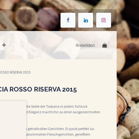
Anmelden
OSSO RISERVA 2015
A ROSSO RISERVA 2015
×
 für Genießer, der die Seele der Toskana in jedem Schluck
ance aus Kraft und Eleganz macht ihn zu einer ausgezeichneten
enter Begleiter zu gehaltvollen Gerichten. Er passt perfekt zu:
i
.
dschweinbraten, geschmorten Fleischgerichten, gereiftem