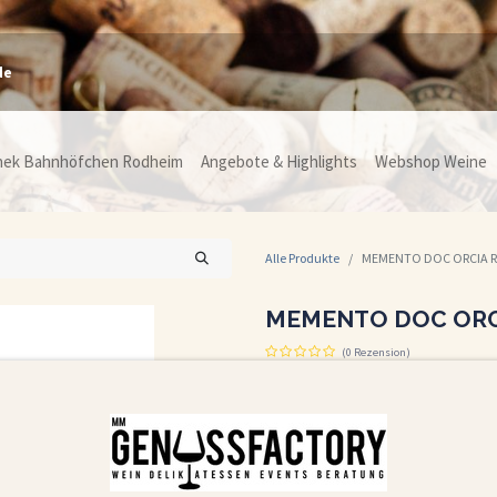
de
hek Bahnhöfchen Rodheim
Angebote & Highlights
Webshop Weine
Alle Produkte
MEMENTO DOC ORCIA R
MEMENTO DOC ORCI
(0 Rezension)
Der Orcia Rosso Riserva 2015 ist ein Wein
transportiert. Seine beeindruckende Bal
Wahl für besondere Anlässe.
Der Orcia Rosso Riserva 2015 ist ein exzell
mmer
ganz vorn dabe
Wildgerichten wie Hirschragout oder Wil