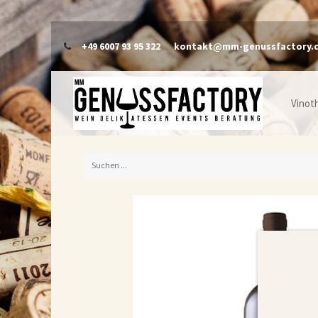
+49 6007 93 95 322
kontakt@mm-genussfactory.
Vinot
I