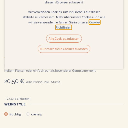
diesem Browser zulassen?
Wir verwenden Cookies, um Ihr Erlebnis auf dieser
Website zu verbessern. Mehr über unsere Cookies und wie
wir sie verwenden, erfahren Sie in unserer
Cookie-
Richtlinien
.
Alle Cookies zulassen
2025 Chardonnay ***Herzstück*** - Wild
Nur essenzielle Cookies zulassen
(0 Rezension)
Ein Chardonnay von außergewöhnlicher Qualität – ideal zu gegrilltem Fisch,
hellem Fleisch oder einfach pur als besonderer Genussmoment.
20,50
€
Alle Preise inkl. MwSt.
(
27,33
€
Einheiten
)
WEINSTYLE
fruchtig
cremig