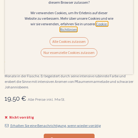
diesem Browser zulassen?
Wir verwenden Cookies, um Ihr Erlebnis auf dieser
Website zu verbessern. Mehr über unsere Cookies und wie
wir sie verwenden, erfahren Sie in unserer
Cookie-
Richtlinien
.
Alle Cookies zulassen
CINQUENOCI
Nur essenzielle Cookies zulassen
(0 Rezension)
Der Primitivo reift 6 Monate lang in Eichenfässern und bleibt dann weitere 3
Monate in der Flasche. Er begeistert durch seine intensive rubinrote Farbe und
erobert die Sinne mit intensiven Aromen von Pflaumenmarmelade und schwarzer
Johannisbeere.
19,50
€
Alle Preise inkl. MwSt.
Nicht vorrätig
Erhalten Sie eine Benachrichtigung, wenn wieder vorrätig