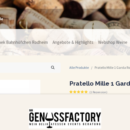
de
hek Bahnhöfchen Rodheim
Angebote & Highlights
Webshop Weine
Alle Produkte
Pratello Mille 1 Garda 
Pratello Mille 1 Ga
(1 Rezension)
Passt zu Kräftiger Käse, Pasta, Rind, Sch
"Mille 1" bedeutet "1.001" und steht für d
Regionen, Reben und Geschmäcker Italie
In einem schimmernden Granatrot fließt d