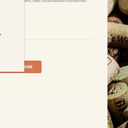
Düften sowie Brombeeren, reifen Johannisbeeren und Holunder.
e
 DEN WARENKORB