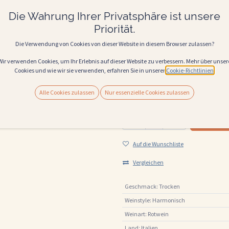
entfaltet sich eine Vielfalt an floralen 
Die Wahrung Ihrer Privatsphäre ist unsere
16,50
€
Alle Preise inkl. MwSt.
Priorität.
Die Verwendung von Cookies von dieser Website in diesem Browser zulassen?
Nur 2 Einheiten auf Lager.
Wir verwenden Cookies, um Ihr Erlebnis auf dieser Website zu verbessern. Mehr über unser
(
22,00
€
Liter
)
Cookies und wie wir sie verwenden, erfahren Sie in unserer
Cookie-Richtlinien
.
REBSORTE
Merlot
Corvina Veronese
Alle Cookies zulassen
Nur essenzielle Cookies zulassen
IN
Auf die Wunschliste
Vergleichen
Geschmack
:
Trocken
Weinstyle
:
Harmonisch
Weinart
:
Rotwein
Land
:
Italien