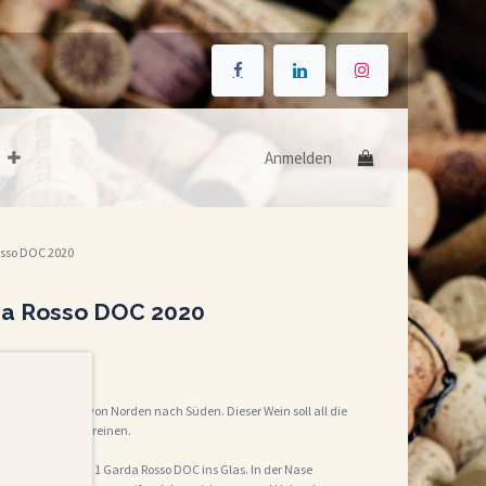
Anmelden
Rosso DOC 2020
rda Rosso DOC 2020
wein
ie Länge Italiens von Norden nach Süden. Dieser Wein soll all die
ns symbolisch vereinen.
er Pratello Mille 1 Garda Rosso DOC ins Glas. In der Nase