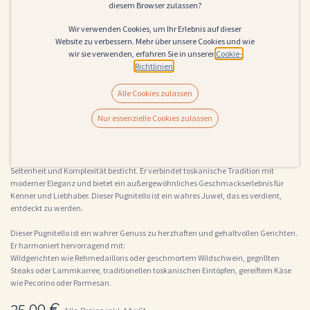
diesem Browser zulassen?
Wir verwenden Cookies, um Ihr Erlebnis auf dieser
Website zu verbessern. Mehr über unsere Cookies und wie
wir sie verwenden, erfahren Sie in unserer
Cookie-
Richtlinien
.
Alle Cookies zulassen
IGT Pungnitello Rosso 2012
Nur essenzielle Cookies zulassen
(0 Rezension)
Der IGT Toscana Rosso Pugnitello 2012 ist ein eindrucksvoller Wein, der durch seine
Seltenheit und Komplexität besticht. Er verbindet toskanische Tradition mit
moderner Eleganz und bietet ein außergewöhnliches Geschmackserlebnis für
Kenner und Liebhaber. Dieser Pugnitello ist ein wahres Juwel, das es verdient,
entdeckt zu werden.
Dieser Pugnitello ist ein wahrer Genuss zu herzhaften und gehaltvollen Gerichten.
Er harmoniert hervorragend mit:
Wildgerichten wie Rehmedaillons oder geschmortem Wildschwein, gegrillten
Steaks oder Lammkarree, traditionellen toskanischen Eintöpfen, gereiftem Käse
wie Pecorino oder Parmesan.
35,00
€